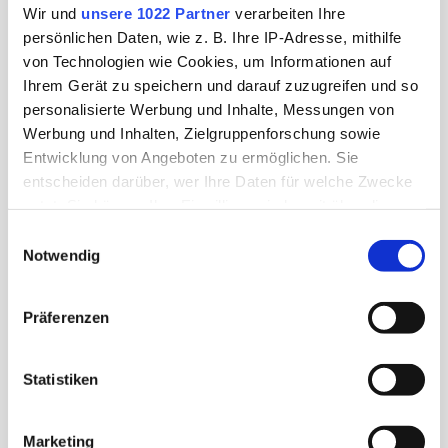
Wir und
unsere 1022 Partner
verarbeiten Ihre
persönlichen Daten, wie z. B. Ihre IP-Adresse, mithilfe
von Technologien wie Cookies, um Informationen auf
Ihrem Gerät zu speichern und darauf zuzugreifen und so
personalisierte Werbung und Inhalte, Messungen von
Werbung und Inhalten, Zielgruppenforschung sowie
Entwicklung von Angeboten zu ermöglichen. Sie
entscheiden darüber, wer Ihre Daten für welche Zwecke
nutzt. Sie können Ihre Einwilligung jederzeit über die
Cookie-Erklärung oder durch Klicken auf das Privacy
Einwilligungsauswahl
Trigger Symbol ändern oder widerrufen
Notwendig
Reality-Check statt Instagram-Hype
Wenn Sie es erlauben, würden wir auch gerne:
Ist Bali wirklich so paradiesisch,
Präferenzen
Informationen über Ihre geografische Lage erfassen,
wie alle sagen?
welche bis auf einige Meter genau sein können
Ihr Gerät durch aktives Scannen nach bestimmten
Statistiken
Nikola Gegg
10. März 2026
Merkmalen (Fingerprinting) identifizieren
Erfahren Sie mehr darüber, wie Ihre persönlichen Daten
Marketing