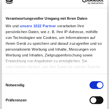
So
verbringst
du
Verantwortungsvoller Umgang mit Ihren Daten
vier
Wir und
unsere 1022 Partner
verarbeiten Ihre
Tage
persönlichen Daten, wie z. B. Ihre IP-Adresse, mithilfe
in
von Technologien wie Cookies, um Informationen auf
Budapest
Ihrem Gerät zu speichern und darauf zuzugreifen und so
personalisierte Werbung und Inhalte, Messungen von
Werbung und Inhalten, Zielgruppenforschung sowie
Entwicklung von Angeboten zu ermöglichen. Sie
entscheiden darüber, wer Ihre Daten für welche Zwecke
nutzt. Sie können Ihre Einwilligung jederzeit über die
Cookie-Erklärung oder durch Klicken auf das Privacy
Einwilligungsauswahl
Trigger Symbol ändern oder widerrufen
Notwendig
Wenn Sie es erlauben, würden wir auch gerne:
Präferenzen
Informationen über Ihre geografische Lage erfassen,
welche bis auf einige Meter genau sein können