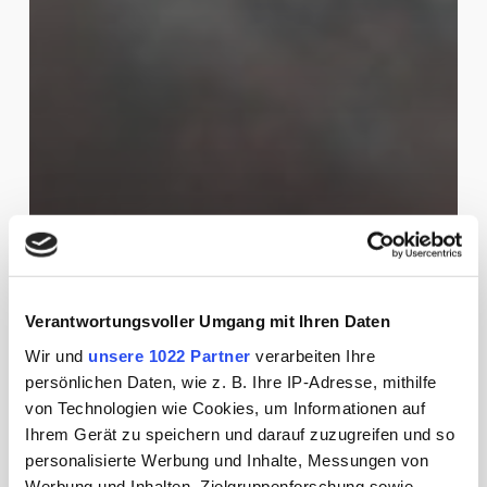
Wohin das Fernweh uns trägt
Die beliebtesten Reiseländer
Verantwortungsvoller Umgang mit Ihren Daten
weltweit
Wir und
unsere 1022 Partner
verarbeiten Ihre
persönlichen Daten, wie z. B. Ihre IP-Adresse, mithilfe
Jannina Stüben
30. Juli 2025
von Technologien wie Cookies, um Informationen auf
Ihrem Gerät zu speichern und darauf zuzugreifen und so
personalisierte Werbung und Inhalte, Messungen von
So
Werbung und Inhalten, Zielgruppenforschung sowie