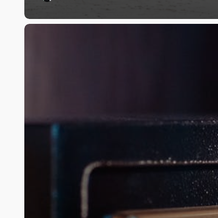
Diese
schrägen
Reisehacks
könnten
überraschend
gut
funktionieren