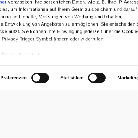
ner
verarbeiten Ihre persönlichen Daten, wie z. B. Ihre IP-Adress
Styleguide für deine nächsten Trip
ies, um Informationen auf Ihrem Gerät zu speichern und darauf
7 Styles für die Trend-Destinationen
rbung und Inhalte, Messungen von Werbung und Inhalten,
2026
e Entwicklung von Angeboten zu ermöglichen. Sie entscheiden 
ke nutzt. Sie können Ihre Einwilligung jederzeit über die Cookie
Jenny Wagner
9. April 2026
s Privacy Trigger Symbol ändern oder widerrufen
den wir auch gerne:
Das
D
re geografische Lage erfassen, welche bis auf einige Meter gena
muss
u
es Scannen nach bestimmten Merkmalen (Fingerprinting) identifiz
unbedingt
P
Präferenzen
Statistiken
Marketin
 wie Ihre persönlichen Daten verarbeitet werden, und legen Sie 
in
f
 Einzelheiten
fest.
deine
C
 Inhalte und Anzeigen zu personalisieren, Funktionen für sozia
Reiseapotheke
e Zugriffe auf unsere Website zu analysieren. Außerdem geben w
rwendung unserer Website an unsere Partner für soziale Medien
re Partner führen diese Informationen möglicherweise mit weite
ereitgestellt haben oder die sie im Rahmen Ihrer Nutzung der D