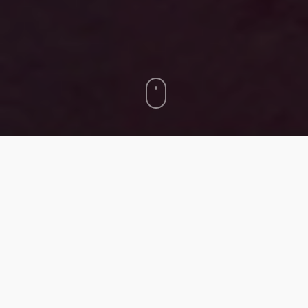
Wenn der Juni kommt, verwandelt sich Basel
– sonst eher ruhig und charmant bescheiden
– in eine pulsierende Bühne der Kunstwelt. Es
fühlt sich an, als würde ein Farbwirbel durch
die Strassen ziehen, der Sammler, Künstler,
Kuratoren und Kunstliebhaber aus aller Welt
mit sich reisst. Ich war mittendrin – auf der
Art Basel 2025 – unvergesslich, wie jedes Jahr.