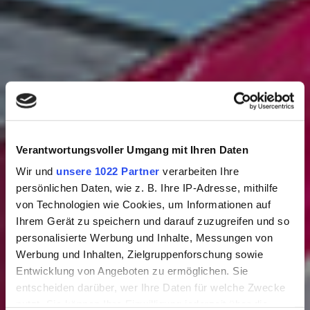
Verantwortungsvoller Umgang mit Ihren Daten
Wir und
unsere 1022 Partner
verarbeiten Ihre
persönlichen Daten, wie z. B. Ihre IP-Adresse, mithilfe
von Technologien wie Cookies, um Informationen auf
Ihrem Gerät zu speichern und darauf zuzugreifen und so
personalisierte Werbung und Inhalte, Messungen von
Werbung und Inhalten, Zielgruppenforschung sowie
Schweiz
Städtetrip
Wochenende
Entwicklung von Angeboten zu ermöglichen. Sie
Darum hat sich die
entscheiden darüber, wer Ihre Daten für welche Zwecke
nutzt. Sie können Ihre Einwilligung jederzeit über die