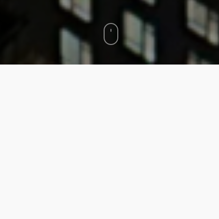
Inhalt
1. New York mit Schnee kann schön sein
2. Im Februar ist New York günstiger
3. Entspanntere Vibes und weniger
Menschen
4. Wärme dich in den Museen
5. Verbringe den Valentinstag mal anders
6. Feier Neujahr in China Town