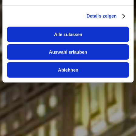
Abschnitt Einzelheiten
fest.
Details zeigen
Wir verwenden Cookies, um Inhalte und Anzeigen zu
personalisieren, Funktionen für soziale Medien anbieten
zu können und die Zugriffe auf unsere Website zu
Alle zulassen
analysieren. Außerdem geben wir Informationen zu Ihrer
Verwendung unserer Website an unsere Partner für
Auswahl erlauben
soziale Medien, Werbung und Analysen weiter. Unsere
Partner führen diese Informationen möglicherweise mit
weiteren Daten zusammen, die Sie ihnen bereitgestellt
Ablehnen
haben oder die sie im Rahmen Ihrer Nutzung der Dienste
gesammelt haben.