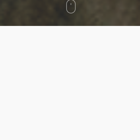
Wenn Flugzeuge die schnellste, Kreuzfahrten
die schwimmendste und Mietwagen die
flexibelste Reiseart sind, dann ist die
Luxuszugreise die stilvollste. Wir haben fünf
der spektakulärsten Routen rund um den
Globus zusammengestellt – von Afrika über
Europa bis nach Kanada, Asien und
Australien. Diese fünf Züge sind weit mehr
als Transportmittel, sie sind
Feriendestinationen an sich. Welche dieser
Strecken schafft es auf deine persönliche
Bucket List?