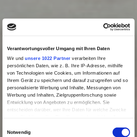
Verantwortungsvoller Umgang mit Ihren Daten
Wir und
unsere 1022 Partner
verarbeiten Ihre
persönlichen Daten, wie z. B. Ihre IP-Adresse, mithilfe
von Technologien wie Cookies, um Informationen auf
Afrika
Asien
Australien
Europa
Ihrem Gerät zu speichern und darauf zuzugreifen und so
Inspiration
Kanada
Ozeanien
personalisierte Werbung und Inhalte, Messungen von
Werbung und Inhalten, Zielgruppenforschung sowie
Städtetrip
Schaffen es diese
Entwicklung von Angeboten zu ermöglichen. Sie
entscheiden darüber, wer Ihre Daten für welche Zwecke
fünf
nutzt. Sie können Ihre Einwilligung jederzeit über die
Cookie-Erklärung oder durch Klicken auf das Privacy
Einwilligungsauswahl
Trigger Symbol ändern oder widerrufen
Notwendig