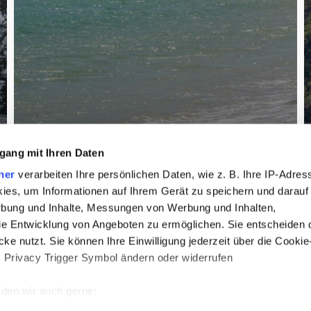
gang mit Ihren Daten
ner
verarbeiten Ihre persönlichen Daten, wie z. B. Ihre IP-Adress
ies, um Informationen auf Ihrem Gerät zu speichern und darauf
rbung und Inhalte, Messungen von Werbung und Inhalten,
e Entwicklung von Angeboten zu ermöglichen. Sie entscheiden 
ke nutzt. Sie können Ihre Einwilligung jederzeit über die Cookie
s Privacy Trigger Symbol ändern oder widerrufen
7 Tipps für Spanien in der Offseason
Du kennst Spanien? Warte, bis du
den wir auch gerne:
diese Orte im Winter siehst!
re geografische Lage erfassen, welche bis auf einige Meter gena