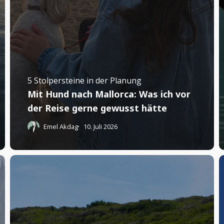
5 Stolpersteine in der Planung
Mit Hund nach Mallorca: Was ich vor
der Reise gerne gewusst hätte
Emel Akdag
10. Juli 2026
Du
W
kennst
i
Spanien?
i
Warte,
e
bis
M