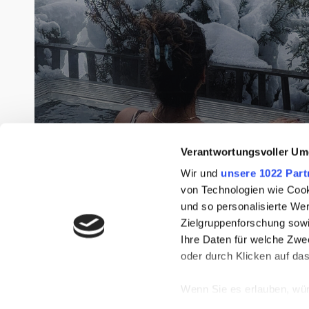
Verantwortungsvoller Um
Wir und
unsere 1022 Part
von Technologien wie Cook
und so personalisierte We
Zielgruppenforschung sowi
Ihre Daten für welche Zwec
Whirlpool & Vibes vor der Eigernordwand
oder durch Klicken auf da
Dieses Boutique-Hotel in
Grindelwald hat mich komplett
Wenn Sie es erlauben, wür
entschleunigt
Informationen über Ih