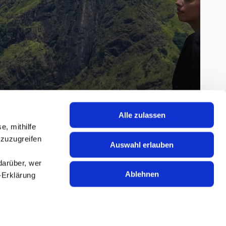
Alle zulassen
e, mithilfe
 zuzugreifen
Auswahl erlauben
darüber, wer
Ablehnen
-Erklärung
Emels persönlicher Guide
Was ich in einem Monat auf Sri Lanka
erlebt habe
u sein können