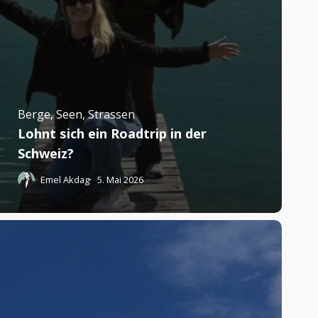
Berge, Seen, Strassen
Lohnt sich ein Roadtrip in der
Schweiz?
Emel Akdag
5. Mai 2026
as
ch
n
inem
onat