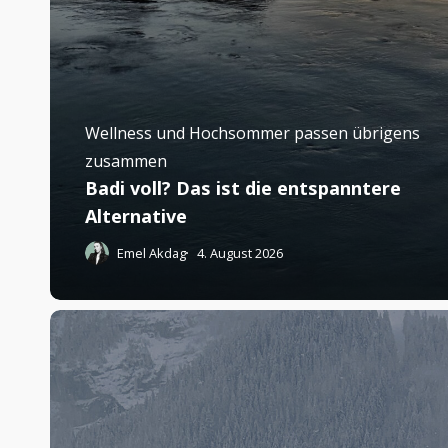
Wellness und Hochsommer passen übrigens
zusammen
Badi voll? Das ist die entspanntere
Alternative
Emel Akdag
4. August 2026
Dieses
Boutique-
Hotel
in
Grindelwald