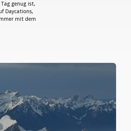
 Tag genug ist,
uf Daycations,
 immer mit dem
arum
ine
eissluftballonfahrt
m
inter
berraschend
omantisch
st