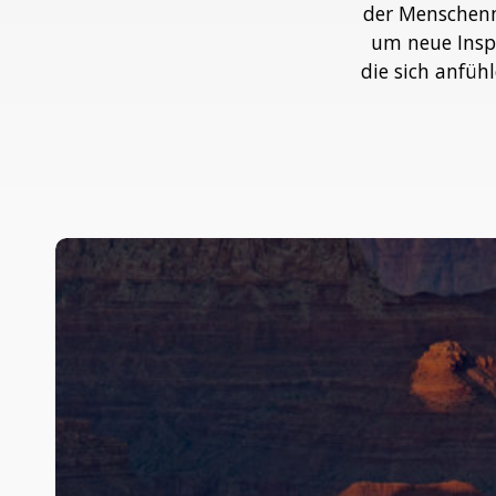
der Menschenma
um neue Inspi
die sich anfü
Der
perfekte
USA-
Roadtrip
für
Naturfans