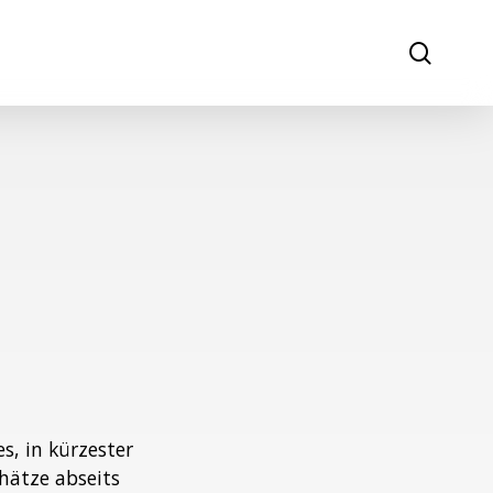
search
s, in kürzester
chätze abseits