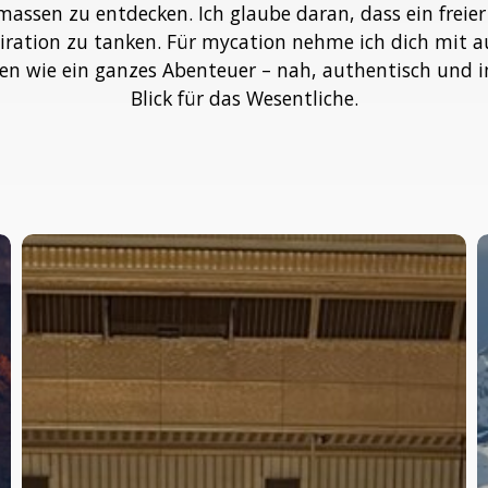
ssen zu entdecken. Ich glaube daran, dass ein freier
ration zu tanken. Für mycation nehme ich dich mit a
hlen wie ein ganzes Abenteuer – nah, authentisch und
Blick für das Wesentliche.
So
W
war
e
mein
H
erster
i
Wiener
W
Opernball
ü
r
i