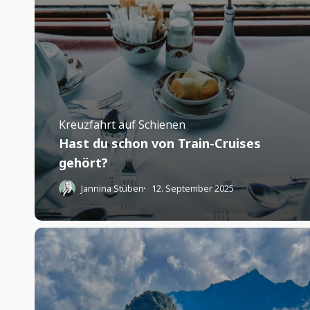
Kreuzfahrt auf Schienen
Hast du schon von Train-Cruises
gehört?
Jannina Stüben
12. September 2025
Machu
Picchu:
10
Reisehacks,