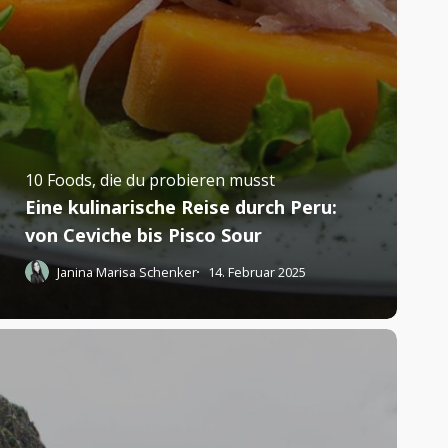
10 Foods, die du probieren musst
Eine kulinarische Reise durch Peru:
von Ceviche bis Pisco Sour
Janina Marisa Schenker
14. Februar 2025
0
inge,
ie
u