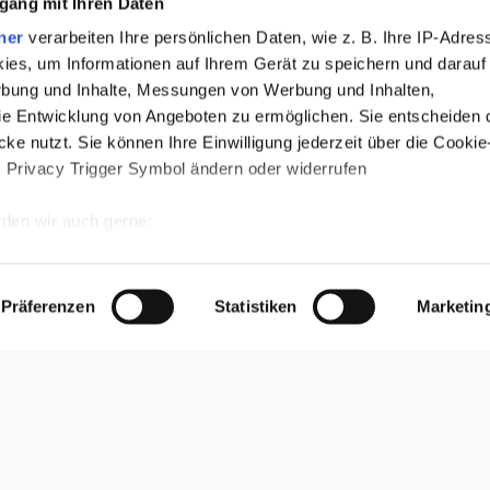
gang mit Ihren Daten
ner
verarbeiten Ihre persönlichen Daten, wie z. B. Ihre IP-Adress
ies, um Informationen auf Ihrem Gerät zu speichern und darauf
rbung und Inhalte, Messungen von Werbung und Inhalten,
e Entwicklung von Angeboten zu ermöglichen. Sie entscheiden 
ke nutzt. Sie können Ihre Einwilligung jederzeit über die Cookie
Ein Muss auf deiner Peru-Reise
s Privacy Trigger Symbol ändern oder widerrufen
Cusco: Wo du kaum aus dem Staunen
herauskommst
den wir auch gerne:
re geografische Lage erfassen, welche bis auf einige Meter gena
Janina Marisa Schenker
12. Februar 2025
es Scannen nach bestimmten Merkmalen (Fingerprinting) identifiz
Präferenzen
Statistiken
Marketin
 wie Ihre persönlichen Daten verarbeitet werden, und legen Sie 
 Einzelheiten
fest.
 Inhalte und Anzeigen zu personalisieren, Funktionen für sozia
e Zugriffe auf unsere Website zu analysieren. Außerdem geben w
rwendung unserer Website an unsere Partner für soziale Medien
re Partner führen diese Informationen möglicherweise mit weite