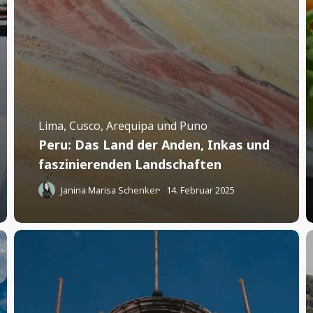
Lima, Cusco, Arequipa und Puno
Peru: Das Land der Anden, Inkas und
faszinierenden Landschaften
Janina Marisa Schenker
14. Februar 2025
Cusco:
1
Wo
D
du
d
kaum
d